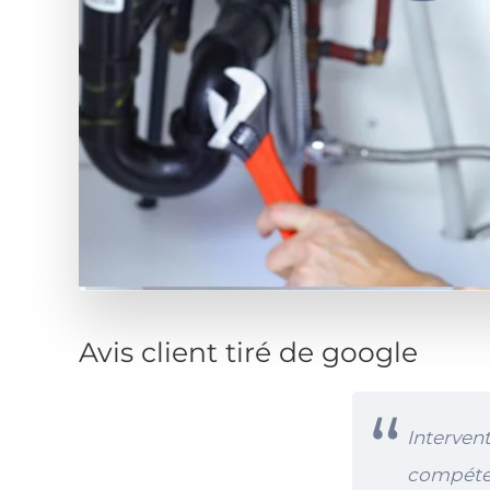
Avis client tiré de google
dans la résidence a été très
Interven
arfaitement son métier, je
compéten