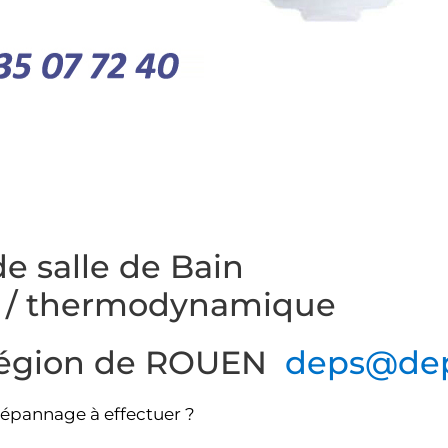
e salle de Bain
e / thermodynamique
 région de ROUEN
deps@dep
dépannage à effectuer ?