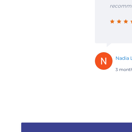
recomman
Nadia
3 mont